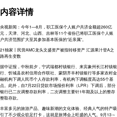
内容详情
央视新闻：今年1—8月，职工医保个人账户共济金额超260亿
元，天津、河北、山西、吉林等11个省份已将职工医保个人账
户共济范围扩大至其参加基本医保的“近亲属”。
21独家丨民营AMC龙头文盛资产被指转移资产 汇源果汁登A之
路再生变数
据中证报，中秋前夕，宁武瑞都村镇银行、来宾象州长江村镇银
行、忻城县农村信用合作联社、蒙阴齐丰村镇银行等多家农村金
融机构下调人民币个人存款利率，有机构下调幅度高达55个基
点。此外，自7月22日贷款市场报价利率（LPR）下调后，部分
银行已二次调整存款利率，二次调整主要针1年期及以上的整存
整取存款。
丰富多元的旅游产品、趣味新潮的文化体验、经典人气的特产吸
引了不少观众驻足打卡，这就是旅博会上旺盛的人气。9月13～