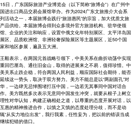
15日，广东国际旅游产业博览会（以下简称“旅博会”）在广州中
国进出口商品交易会展馆举办。作为2024广东文旅推介大会系
列活动之一，本届旅博会践行“旅游惠民”的宗旨，加大优质文旅
产品供给。本届旅博会得到众多境外官方旅游机构、驻华使领
馆、企业的关注和响应，设置中俄文化年特别展区、太平洋岛国
展区、品质欧洲馆、非洲轻奢探险展区等主题展区，近50个国
家和地区参展，遍及五大洲。
王毅表示，在两国元首战略引领下，中美关系在曲折动荡中实现
重回巴厘岛、通往旧金山，取得的进展来之不易，值得珍惜。中
美关系止跌企稳，符合两国人民利益，顺应国际社会期待，能否
延续这一势头，取决于双方努力。美方不能总是以“两副面孔”对
华，一边肆无忌惮围堵打压中国，一边若无其事同中国对话合
作。美方既然多次表示无意同中国发生冲突，就要从根子上树立
理性对华认知，构建正确相处之道，以尊重的态度开展对话，以
互惠的精神推进合作，以慎之又慎的态度处理分歧，而不是动
辄“从实力地位出发”，我行我素，任性妄为，把以前的错误当成
继续犯错的借口。